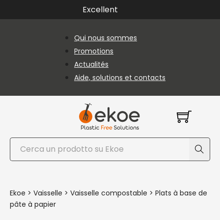
Passer au contenu principal
Passer au pied de page
Excellent
Qui nous sommes
Promotions
Actualités
Aide, solutions et contacts
Rechercher
Ekoe
>
Vaisselle
>
Vaisselle compostable
>
Plats à base de
pâte à papier