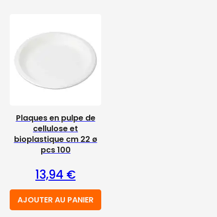
Plaques en pulpe de
cellulose et
bioplastique cm 22 ø
pcs 100
13,94
€
AJOUTER AU PANIER