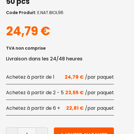
50 pcs
Code Produit:
E.NAT.BIOL96
24,79
€
TVA non comprise
Livraison dans les 24/48 heures
1
24,79
€
2 - 5
23,55
€
6 +
22,81
€
quantité de Couvercles pour bols jetables de 700 ml 
Alternative: