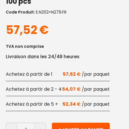
100 pcs
Code Produit:
E.N202+n279.FR
57,52
€
TVA non comprise
Livraison dans les 24/48 heures
1
57,52
€
2 - 4
54,07
€
5 +
52,34
€
quantité de Bols carrés écologiques avec couvercle t
Alternative: