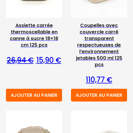
Assiette carrée
Coupelles avec
thermoscellable en
couvercle carré
canne à sucre 18×18
transparent
cm 125 pcs
respectueuses de
l’environnement
Le prix initial était : 26,94 €.
Le prix actuel est : 15,90 €
jetables 500 ml 125
26,94
€
15,90
€
pcs
110,77
€
AJOUTER AU PANIER
AJOUTER AU PANIER