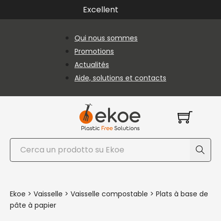
Passer au contenu principal
Passer au pied de page
Excellent
Qui nous sommes
Promotions
Actualités
Aide, solutions et contacts
Rechercher
Ekoe
>
Vaisselle
>
Vaisselle compostable
>
Plats à base de
pâte à papier