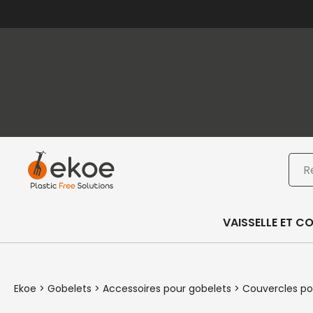
Passer au contenu principal
Passer au pied de page
Rec
VAISSELLE ET C
Ekoe
>
Gobelets
>
Accessoires pour gobelets
>
Couvercles po