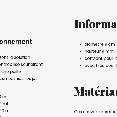
Informa
ironnement
diamètre 9 cm ;
hauteur 9 mm ;
ont la solution
convient pour le
 entreprise souhaitant
avec trou pour l
 une paille
 smoothies, les jus
Matéria
0 ml
0 ml
500 ml
Ces couvertures sont