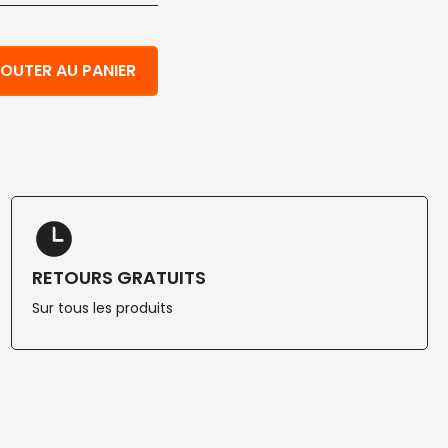
n papier pour gobelets avec trou compostable blanc 200
OUTER AU PANIER
RETOURS GRATUITS
Sur tous les produits