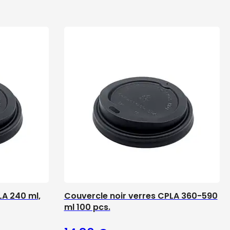
LA 240 ml,
Couvercle noir verres CPLA 360-590
ml 100 pcs.