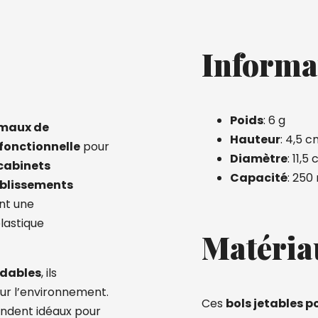
Informa
Poids
: 6 g
imaux de
Hauteur
: 4,5 
 fonctionnelle
pour
Diamètre
: 11,5
cabinets
Capacité
: 250
tablissements
ent une
lastique
Matéria
adables
, ils
ur l’environnement.
Ces
bols jetables 
endent idéaux pour