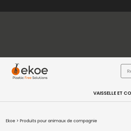
Passer au contenu principal
Passer au pied de page
Rec
VAISSELLE ET C
Ekoe
>
Produits pour animaux de compagnie