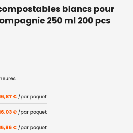
 compostables blancs pour
ompagnie 250 ml 200 pcs
 heures
16,87
€
16,03
€
15,86
€