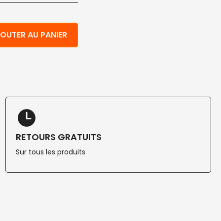
s compostables blancs pour animaux de compagnie 250 m
OUTER AU PANIER
RETOURS GRATUITS
Sur tous les produits