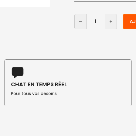
quantité de Bols jetable
Alternative:
AJ
CHAT EN TEMPS RÉEL
Pour tous vos besoins