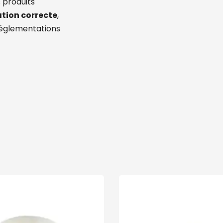
 produits
ation correcte
,
réglementations