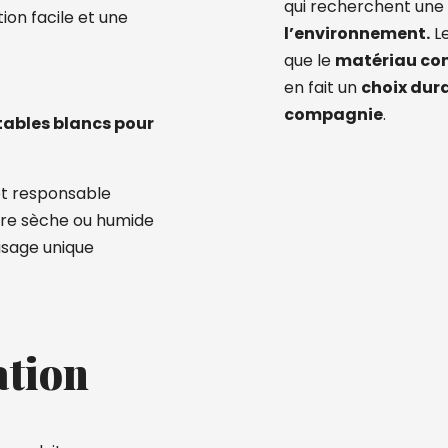
qui recherchent une
tion facile et une
l’environnement.
Le
que le
matériau co
en fait un
choix dura
compagnie
.
tables blancs pour
 et responsable
iture sèche ou humide
usage unique
ation