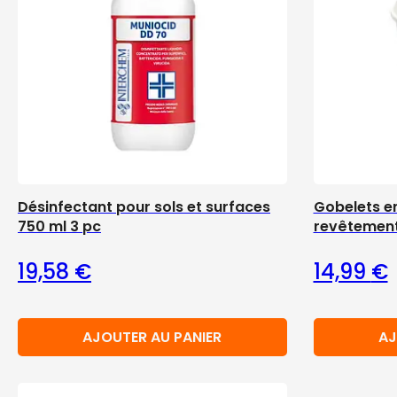
Désinfectant pour sols et surfaces
Gobelets e
750 ml 3 pc
revêtement
19,58
€
14,99
€
AJOUTER AU PANIER
AJ