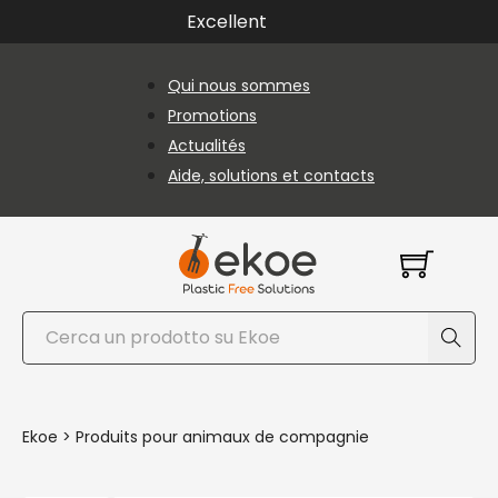
Passer au contenu principal
Passer au pied de page
Excellent
Qui nous sommes
Promotions
Actualités
Aide, solutions et contacts
Rechercher
Ekoe
>
Produits pour animaux de compagnie