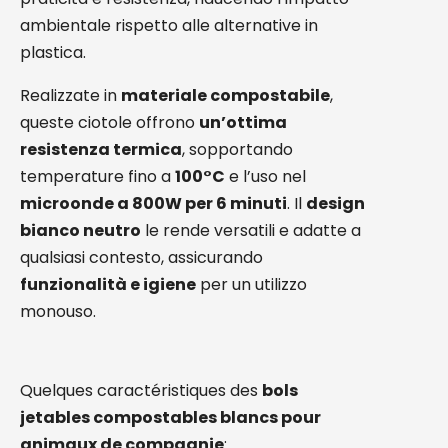
ambientale rispetto alle alternative in
plastica.
Realizzate in
materiale compostabile
,
queste ciotole offrono
un’ottima
resistenza termica
, sopportando
temperature fino a
100°C
e l’uso nel
microonde a 800W per 6 minuti
. Il
design
bianco neutro
le rende versatili e adatte a
qualsiasi contesto, assicurando
funzionalità e igiene
per un utilizzo
monouso.
Quelques caractéristiques des
bols
jetables compostables blancs pour
animaux de compagnie
: