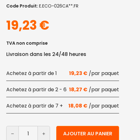
Code Produit:
E.ECO-026CA**.FR
19,23
€
TVA non comprise
Livraison dans les 24/48 heures
1
19,23
€
2 - 6
18,27
€
7 +
18,08
€
quantité de Gamelles jetables compostables pour an
Alternative:
AJOUTER AU PANIER