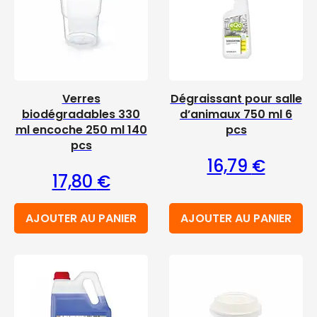
Verres
Dégraissant pour salle
biodégradables 330
d’animaux 750 ml 6
ml encoche 250 ml 140
pcs
pcs
16,79
€
17,80
€
AJOUTER AU PANIER
AJOUTER AU PANIER