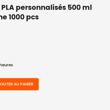
e PLA personnalisés 500 ml
he 1000 pcs
 heures
re PLA personnalisés 500 ml 400 ml encoche 1000 pcs
OUTER AU PANIER