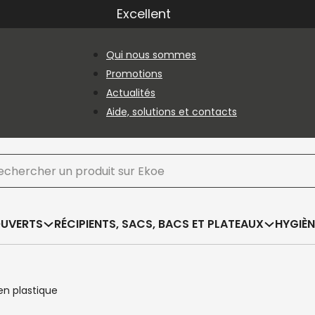
Excellent
Qui nous sommes
Promotions
Actualités
Aide, solutions et contacts
hercher
OUVERTS
RÉCIPIENTS, SACS, BACS ET PLATEAUX
HYGIÈN
en plastique