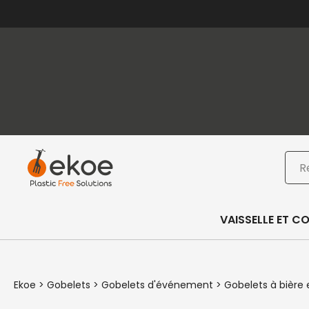
Passer au contenu principal
Passer au pied de page
Rec
VAISSELLE ET C
Ekoe
>
Gobelets
>
Gobelets d'événement
>
Gobelets à bière 