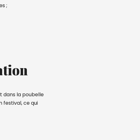
s ;
ation
t dans la poubelle
estival, ce qui