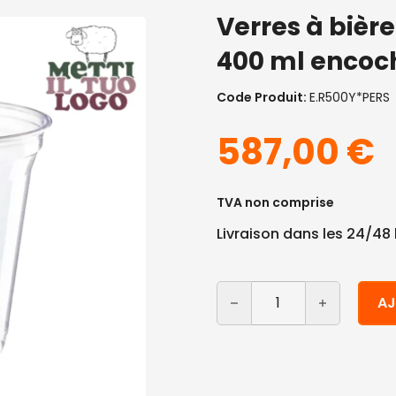
Verres à bièr
400 ml encoc
Code Produit:
E.R500Y*PERS
587,00
€
TVA non comprise
Livraison dans les 24/48
quantité de Verres à biè
Alternative:
AJ