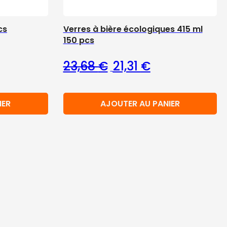
cs
Verres à bière écologiques 415 ml
150 pcs
Le prix initial était : 23,6
Le prix actuel est
23,68
€
21,31
€
IER
AJOUTER AU PANIER