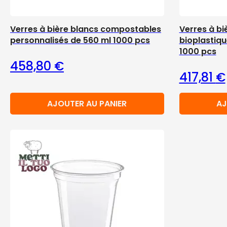
Verres à bière blancs compostables
Verres à bi
personnalisés de 560 ml 1000 pcs
bioplastiq
1000 pcs
458,80
€
417,81
€
AJOUTER AU PANIER
AJ