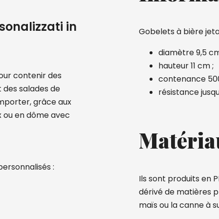
sonalizzati in
Gobelets à bière jet
diamètre 9,5 cm
hauteur 11 cm ;
our contenir des
contenance 500
et des salades de
résistance jus
 emporter, grâce aux
ix ou en dôme avec
Matéria
personnalisés :
Ils sont produits en
dérivé de matières 
maïs ou la canne à s