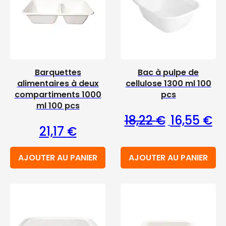
Barquettes
Bac à pulpe de
alimentaires à deux
cellulose 1300 ml 100
compartiments 1000
pcs
ml 100 pcs
Le prix initia
Le 
18,22
€
16,55
€
21,17
€
AJOUTER AU PANIER
AJOUTER AU PANIER