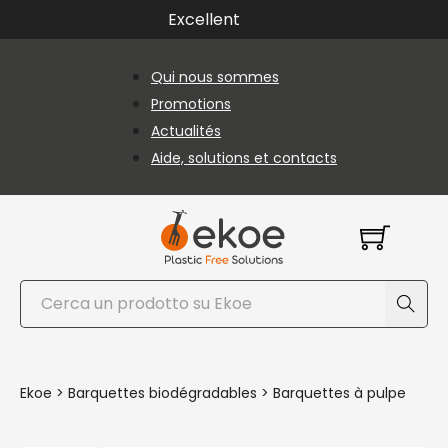
Passer au contenu principal
Passer au pied de page
Excellent
Qui nous sommes
Promotions
Actualités
Aide, solutions et contacts
Rechercher
Ekoe
>
Barquettes biodégradables
>
Barquettes à pulpe