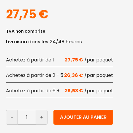
27,75
€
TVA non comprise
Livraison dans les 24/48 heures
1
27,75
€
2 - 5
26,36
€
6 +
25,53
€
quantité de Tubes de pulpe de cellulose 1350 ml 100 pc
Alternative:
AJOUTER AU PANIER