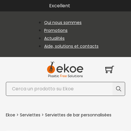
Passer au contenu principal
Passer au pied de page
Excellent
Qui nous sommes
Promotions
Actualités
Aide, solutions et contacts
Rechercher
Ekoe
>
Serviettes
>
Serviettes de bar personnalisées