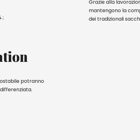
Grazie alla lavorazio
mantengono la compo
 ;
dei tradizionali sacc
ation
postabile potranno
differenziata.