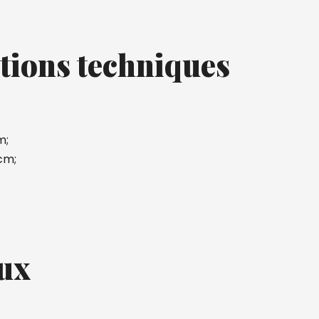
tions techniques
m;
 cm;
ux