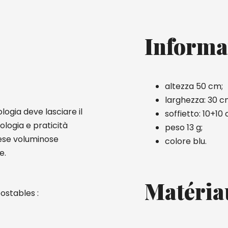
Informa
altezza 50 cm;
larghezza: 30 c
logia deve lasciare il
soffietto: 10+10
ologia e praticità
peso 13 g;
pese voluminose
colore blu.
e.
Matéria
ostables :