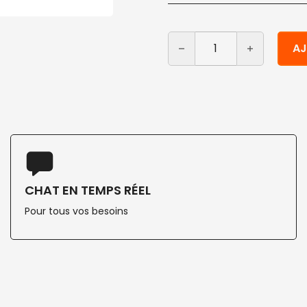
quantité de Sacs plastiq
Alternative:
AJ
CHAT EN TEMPS RÉEL
Pour tous vos besoins