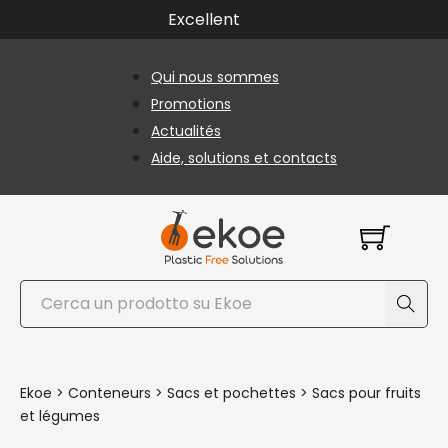
Passer au contenu principal
Passer au pied de page
Excellent
Qui nous sommes
Promotions
Actualités
Aide, solutions et contacts
Rechercher
Ekoe
>
Conteneurs
>
Sacs et pochettes
>
Sacs pour fruits
et légumes