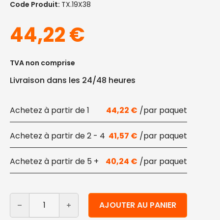
Code Produit:
TX.19X38
44,22
€
TVA non comprise
Livraison dans les 24/48 heures
1
44,22
€
2 - 4
41,57
€
5 +
40,24
€
quantité de Sacs en papier Fsc havana pour aliments 
Alternative:
AJOUTER AU PANIER