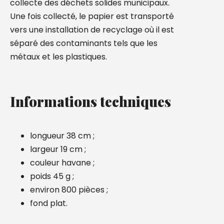
collecte des déchets solides municipaux.
Une fois collecté, le papier est transporté
vers une installation de recyclage où il est
séparé des contaminants tels que les
métaux et les plastiques.
WELCOME!
Subscribe and get 5% off your first
Informations techniques
order
Join our WhatsApp newsletter and be the first to
longueur 38 cm ;
know about our special promotions. Get 5% off your
largeur 19 cm ;
first order!
couleur havane ;
poids 45 g ;
environ 800 pièces ;
fond plat.
SUBSCRIBE