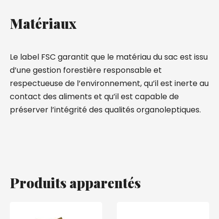
By subscribing, you agree to receive promotional messages via
WhatsApp and to accept our
Privacy Policy
and
Terms and Conditions
.
You can unsubscribe at any time by replying STOP.
Matériaux
Le label FSC garantit que le matériau du sac est issu
d’une gestion forestière responsable et
respectueuse de l’environnement, qu’il est inerte au
contact des aliments et qu’il est capable de
préserver l’intégrité des qualités organoleptiques.
Produits apparentés