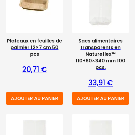
Plateaux en feuilles de
Sacs alimentaires
palmier 12×7 cm 50
transparents en
pcs
Natureflex™
110+60×340 mm 100
pcs.
20,71
€
33,91
€
AJOUTER AU PANIER
AJOUTER AU PANIER