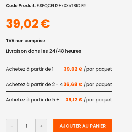
Code Produit:
E.SFQCEL12+7X35TBIO.FR
39,02
€
TVA non comprise
Livraison dans les 24/48 heures
1
39,02
€
2 - 4
36,68
€
5 +
35,12
€
quantité de Sacs alimentaires transparents en Natur
Alternative:
AJOUTER AU PANIER