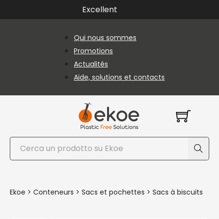
Passer au contenu principal
Passer au pied de page
Excellent
Qui nous sommes
Promotions
Actualités
Aide, solutions et contacts
Rechercher
Ekoe
>
Conteneurs
>
Sacs et pochettes
>
Sacs à biscuits