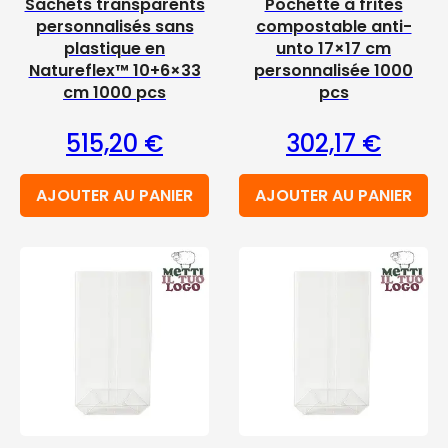
Sachets transparents
Pochette à frites
personnalisés sans
compostable anti-
plastique en
unto 17×17 cm
Natureflex™ 10+6×33
personnalisée 1000
cm 1000 pcs
pcs
515,20
€
302,17
€
AJOUTER AU PANIER
AJOUTER AU PANIER