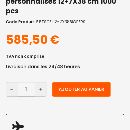
personnalisés 12+7X38 cm 1000
pcs
Code Produit:
E.BTSCEL12+7X38BIOPERS
585,50
€
TVA non comprise
Livraison dans les 24/48 heures
quantité de Sachets Natureflex™ compostables trans
Alternative:
AJOUTER AU PANIER