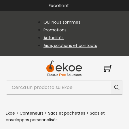
Passer au contenu principal
Passer au pied de page
Excellent
Qui nous sommes
Promotions
Actualités
Aide, solutions et contacts
Rechercher
Ekoe
>
Conteneurs
>
Sacs et pochettes
>
Sacs et
enveloppes personnalisés