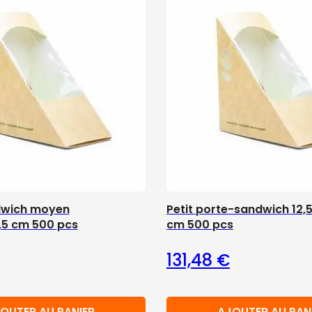
dwich moyen
Petit porte-sandwich 12,
,5 cm 500 pcs
cm 500 pcs
131,48
€
OUTER AU PANIER
AJOUTER AU PAN