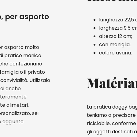
, per asporto
lunghezza 22,5 
larghezza 9,5 c
altezza 12 cm;
con maniglia;
er asporto molto
colore avana.
di pratico manico
i che confezionano
amiglia o il privato
Matéria
onvivialità. Utilizzalo
uoi anche
interamente
te alimetari.
La pratica doggy bag 
rsonalizzato, sei
teniamo a precisare c
e aggiunto.
riciclabile, conform
gli oggetti destinati