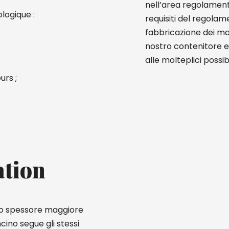
nell’area regolament
logique :
requisiti del regola
fabbricazione dei mat
nostro contenitore e
alle molteplici possibil
urs ;
ation
uno spessore maggiore
cino segue gli stessi