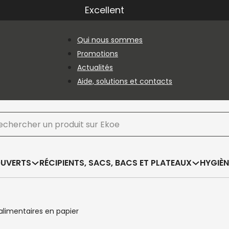
Excellent
Qui nous sommes
Promotions
Actualités
Aide, solutions et contacts
hercher
OUVERTS
RÉCIPIENTS, SACS, BACS ET PLATEAUX
HYGIÈN
limentaires en papier