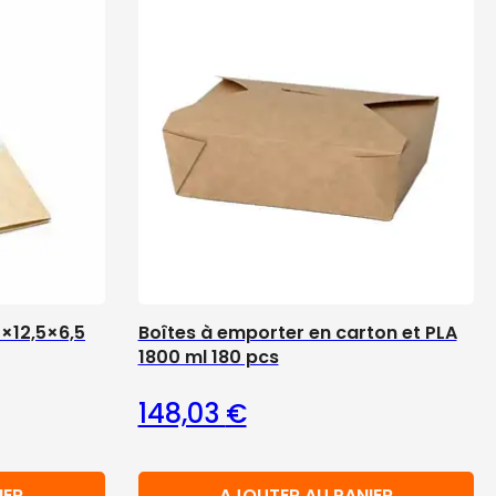
5×12,5×6,5
Boîtes à emporter en carton et PLA
1800 ml 180 pcs
148,03
€
IER
AJOUTER AU PANIER