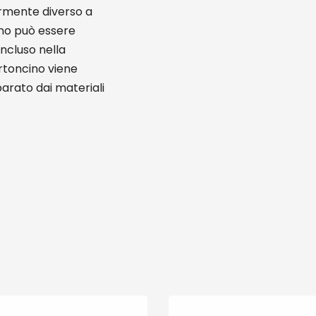
ermente diverso a
ino può essere
incluso nella
cartoncino viene
parato dai materiali