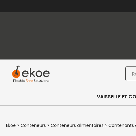
Passer au contenu principal
Passer au pied de page
Rec
VAISSELLE ET C
Ekoe
>
Conteneurs
>
Conteneurs alimentaires
>
Contenants a