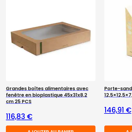
Grandes boîtes alimentaires avec
Porte-san
fenêtre en bioplastique 45x31x8,2
12,5×12,5×7
cm 25 PCS
146,91
€
116,83
€
AJOUTER AU PANIER
AJ