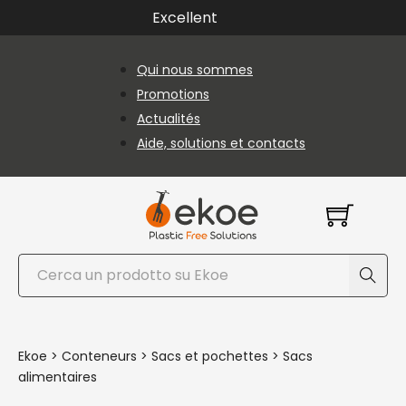
Passer au contenu principal
Passer au pied de page
Excellent
Qui nous sommes
Promotions
Actualités
Aide, solutions et contacts
Rechercher
Ekoe
>
Conteneurs
>
Sacs et pochettes
>
Sacs
alimentaires