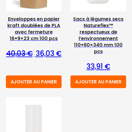
Enveloppes en papier
Sacs à légumes secs
kraft doublées de PLA
Natureflex™
avec fermeture
respectueux de
16+9×23 cm 100 pcs
l’environnement
110+60×340 mm 100
Le prix initial était : 40,03 €.
Le prix actuel est : 36,03 €
pcs
40,03
€
36,03
€
33,91
€
AJOUTER AU PANIER
AJOUTER AU PANIER