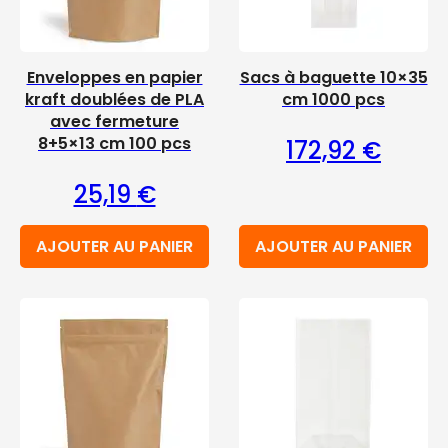
Enveloppes en papier
Sacs à baguette 10×35
kraft doublées de PLA
cm 1000 pcs
avec fermeture
8+5×13 cm 100 pcs
172,92
€
25,19
€
AJOUTER AU PANIER
AJOUTER AU PANIER