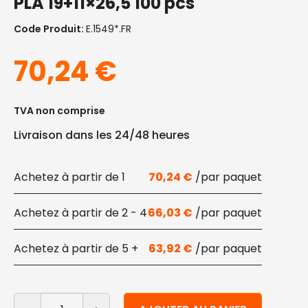
PLA 19+11×26,5 100 pcs
Code Produit:
E.1549*.FR
70,24
€
TVA non comprise
Livraison dans les 24/48 heures
1
70,24
€
2 - 4
66,03
€
5 +
63,92
€
quantité de Sacs alimentaires avec fermeture éclair : p
Alternative: