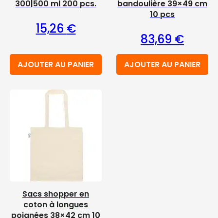
300|500 ml 200 pcs.
bandoulière 39×49 cm
10 pcs
15,26
€
83,69
€
AJOUTER AU PANIER
AJOUTER AU PANIER
Sacs shopper en
coton à longues
poignées 38×42 cm 10