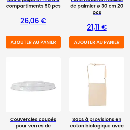
compartiments 50 pcs
de palmier ø 30 cm 20
pcs
26,06
€
21,11
€
AJOUTER AU PANIER
AJOUTER AU PANIER
Couvercles coupés
Sacs à provisions en
pour verres de
coton biologique avec