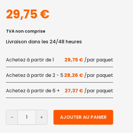
29,75
€
TVA non comprise
Livraison dans les 24/48 heures
1
29,75
€
2 - 5
28,26
€
6 +
27,37
€
quantité de Sac filet en coton biologique 40x50 cm 10 
Alternative:
AJOUTER AU PANIER