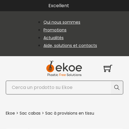
Passer au contenu principal
Passer au pied de page
Excellent
Qui nous sommes
Promotions
Actualités
Aide, solutions et contacts
Rechercher
Ekoe
>
Sac cabas
>
Sac à provisions en tissu