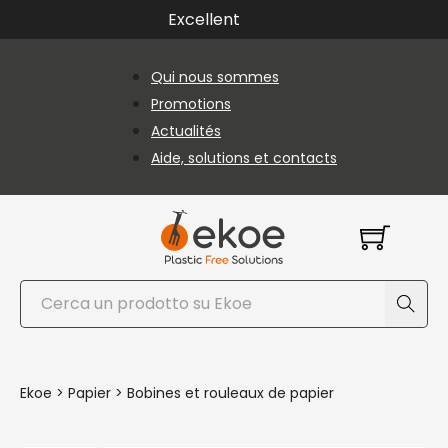
Passer au contenu principal
Passer au pied de page
Excellent
Qui nous sommes
Promotions
Actualités
Aide, solutions et contacts
Rechercher
Ekoe
>
Papier
>
Bobines et rouleaux de papier