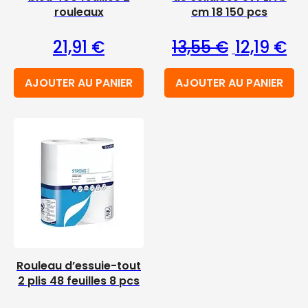
rouleaux
cm 18 150 pcs
Le prix initi
Le 
21,91
€
13,55
€
12,19
€
AJOUTER AU PANIER
AJOUTER AU PANIER
Rouleau d’essuie-tout
2 plis 48 feuilles 8 pcs