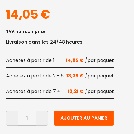
14,05
€
TVA non comprise
Livraison dans les 24/48 heures
1
14,05
€
2 - 6
13,35
€
7 +
13,21
€
quantité de Rouleaux de cuisine en papier recyclé Hava
Alternative:
AJOUTER AU PANIER