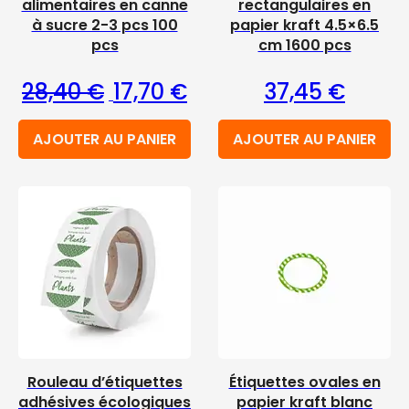
alimentaires en canne
rectangulaires en
à sucre 2-3 pcs 100
papier kraft 4.5×6.5
pcs
cm 1600 pcs
Le prix initial était : 28,40 €.
Le prix actuel est : 17,70 €.
28,40
€
17,70
€
37,45
€
AJOUTER AU PANIER
AJOUTER AU PANIER
Rouleau d’étiquettes
Étiquettes ovales en
adhésives écologiques
papier kraft blanc