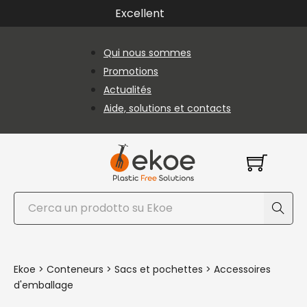
Passer au contenu principal
Passer au pied de page
Excellent
Qui nous sommes
Promotions
Actualités
Aide, solutions et contacts
Rechercher
Ekoe
>
Conteneurs
>
Sacs et pochettes
>
Accessoires
d'emballage