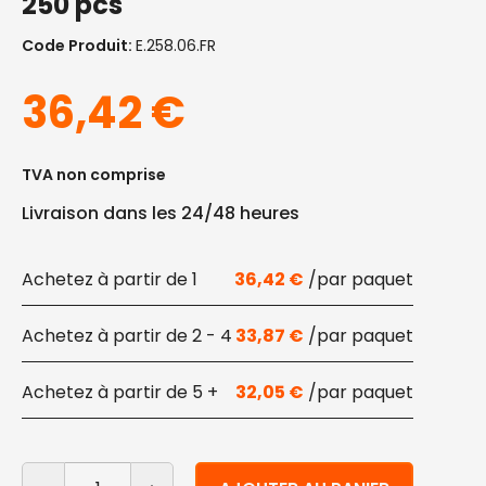
250 pcs
Code Produit:
E.258.06.FR
36,42
€
TVA non comprise
Livraison dans les 24/48 heures
1
36,42
€
2 - 4
33,87
€
5 +
32,05
€
quantité de Rouleau d'étiquettes adhésives en papier 
Alternative: