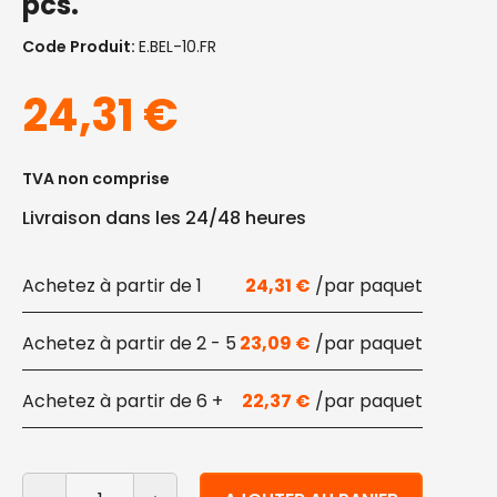
pcs.
Code Produit:
E.BEL-10.FR
24,31
€
TVA non comprise
Livraison dans les 24/48 heures
1
24,31
€
2 - 5
23,09
€
6 +
22,37
€
quantité de Récipients alimentaires transparents rond
Alternative: