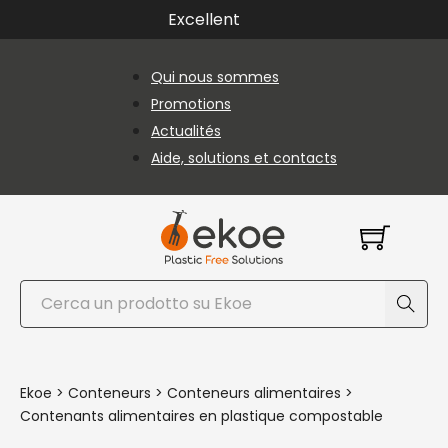
Passer au contenu principal
Passer au pied de page
Excellent
Qui nous sommes
Promotions
Actualités
Aide, solutions et contacts
Rechercher
Ekoe
>
Conteneurs
>
Conteneurs alimentaires
>
Contenants alimentaires en plastique compostable