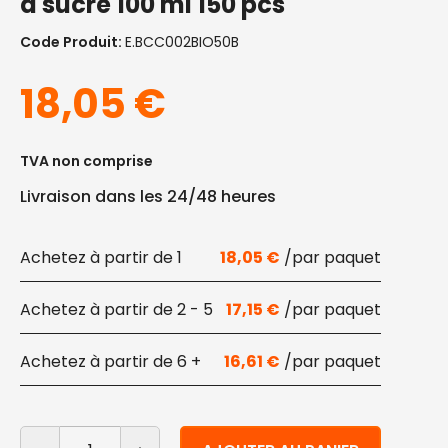
à sucre 100 ml 150 pcs
Code Produit:
E.BCC002BIO50B
18,05
€
TVA non comprise
Livraison dans les 24/48 heures
1
18,05
€
2 - 5
17,15
€
6 +
16,61
€
quantité de Récipients à sauce compostables en fibre
Alternative: