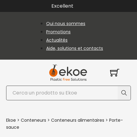
Passer au contenu principal
Passer au pied de page
Excellent
Qui nous sommes
Promotions
Actualités
Aide, solutions et contacts
Rechercher
Ekoe
>
Conteneurs
>
Conteneurs alimentaires
>
Porte-
sauce