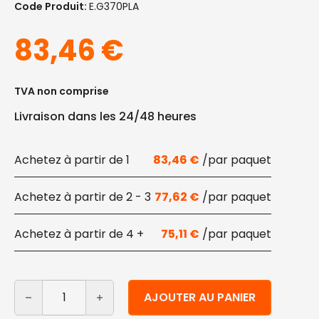
Code Produit:
E.G370PLA
83,46
€
TVA non comprise
Livraison dans les 24/48 heures
1
83,46
€
2 - 3
77,62
€
4 +
75,11
€
quantité de Pots en bioplastique avec couvercle ml 3
Alternative:
AJOUTER AU PANIER