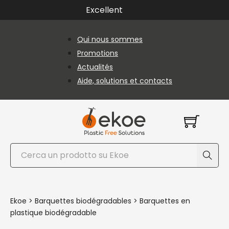
Passer au contenu principal
Passer au pied de page
Excellent
Qui nous sommes
Promotions
Actualités
Aide, solutions et contacts
Rechercher
Ekoe
>
Barquettes biodégradables
>
Barquettes en
plastique biodégradable