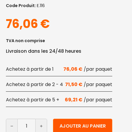
Code Produit:
E.116
76,06
€
TVA non comprise
Livraison dans les 24/48 heures
1
76,06
€
2 - 4
71,50
€
5 +
69,21
€
quantité de Plateaux de restauration en plastique dur
Alternative:
AJOUTER AU PANIER