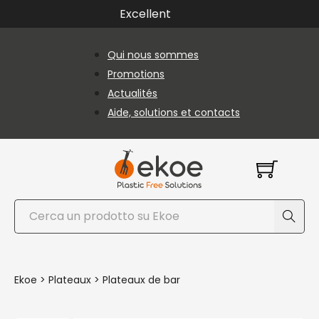
Passer au contenu principal
Passer au pied de page
Excellent
Qui nous sommes
Promotions
Actualités
Aide, solutions et contacts
Rechercher
Ekoe
>
Plateaux
>
Plateaux de bar