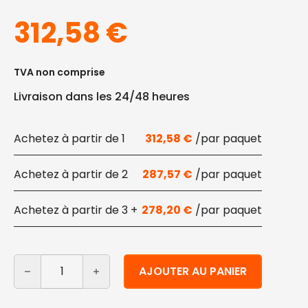
312,58
€
TVA non comprise
Livraison dans les 24/48 heures
1
312,58
€
2
287,57
€
3 +
278,20
€
quantité de Plateau en bois écologique 18x10,5 cm 500
Alternative:
AJOUTER AU PANIER