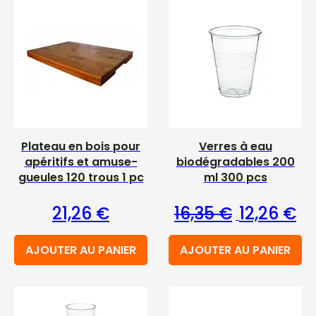
Plateau en bois pour
Verres à eau
apéritifs et amuse-
biodégradables 200
gueules 120 trous 1 pc
ml 300 pcs
Le prix initia
Le 
21,26
€
16,35
€
12,26
€
AJOUTER AU PANIER
AJOUTER AU PANIER