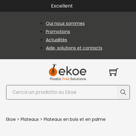
Passer au contenu principal
Passer au pied de page
Excellent
Qui nous sommes
Promotions
Actualités
Aide, solutions et contacts
Rechercher
Ekoe
>
Plateaux
>
Plateaux en bois et en palme