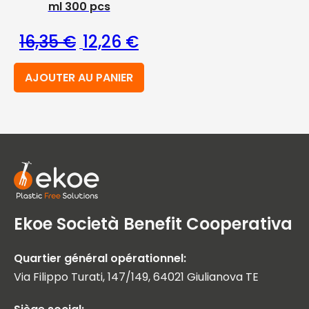
ml 300 pcs
Le prix initial était : 16,35 €.
Le prix actuel est : 12,26 €.
16,35
€
12,26
€
AJOUTER AU PANIER
Ekoe Società Benefit Cooperativa
Quartier général opérationnel:
Via Filippo Turati, 147/149, 64021 Giulianova TE