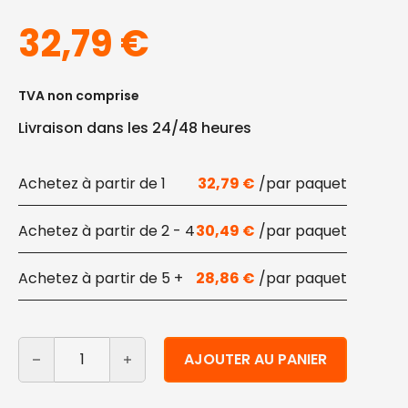
32,79
€
TVA non comprise
Livraison dans les 24/48 heures
1
32,79
€
2 - 4
30,49
€
5 +
28,86
€
quantité de Plaque de cuisson en papier pour la fritur
Alternative:
AJOUTER AU PANIER