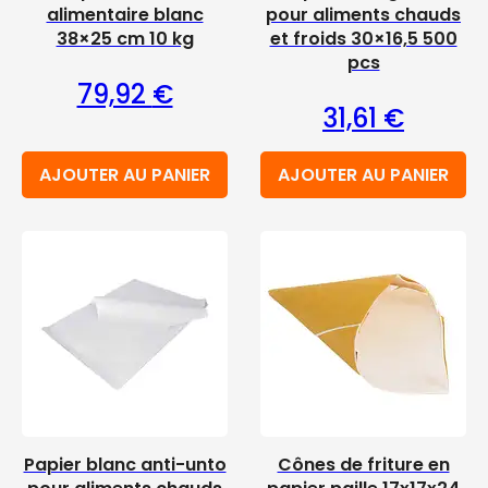
alimentaire blanc
pour aliments chauds
38×25 cm 10 kg
et froids 30×16,5 500
pcs
79,92
€
31,61
€
AJOUTER AU PANIER
AJOUTER AU PANIER
Papier blanc anti-unto
Cônes de friture en