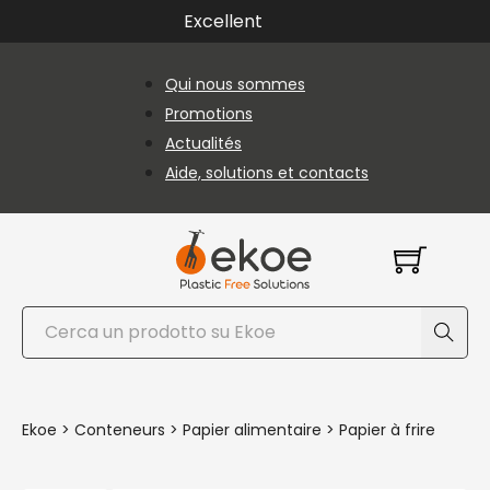
Passer au contenu principal
Passer au pied de page
Excellent
Qui nous sommes
Promotions
Actualités
Aide, solutions et contacts
Rechercher
Ekoe
>
Conteneurs
>
Papier alimentaire
>
Papier à frire