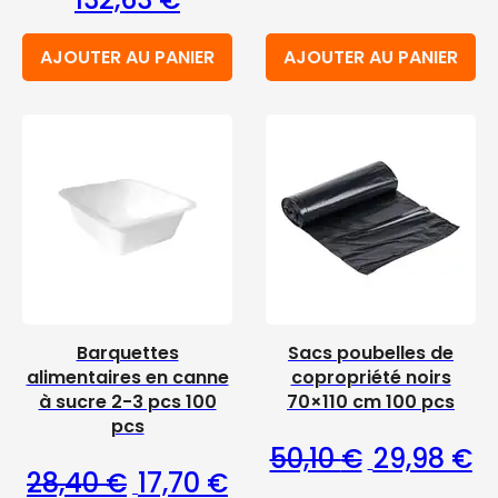
AJOUTER AU PANIER
AJOUTER AU PANIER
Barquettes
Sacs poubelles de
alimentaires en canne
copropriété noirs
à sucre 2-3 pcs 100
70×110 cm 100 pcs
pcs
Le prix initia
Le
50,10
€
29,98
€
Le prix initial était : 28,40 €.
Le prix actuel est : 17,70 €.
28,40
€
17,70
€