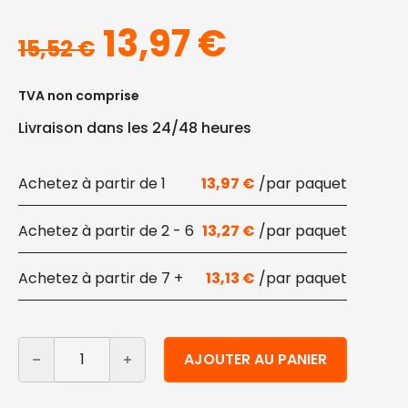
Le prix initial éta
Le prix act
13,97
€
15,52
€
TVA non comprise
Livraison dans les 24/48 heures
1
13,97
€
2 - 6
13,27
€
7 +
13,13
€
quantité de Plaque de cuisson carrée en canne à sucre
Alternative:
AJOUTER AU PANIER