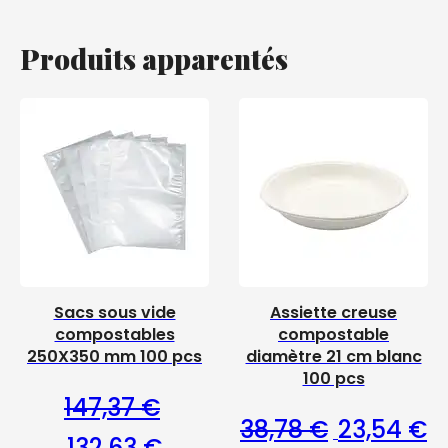
Produits apparentés
Sacs sous vide
Assiette creuse
compostables
compostable
250X350 mm 100 pcs
diamètre 21 cm blanc
100 pcs
147,37
€
Le prix initia
Le
38,78
€
23,54
€
Le prix initial était : 147,37 €.
Le prix actuel est : 132,63 €.
132,63
€