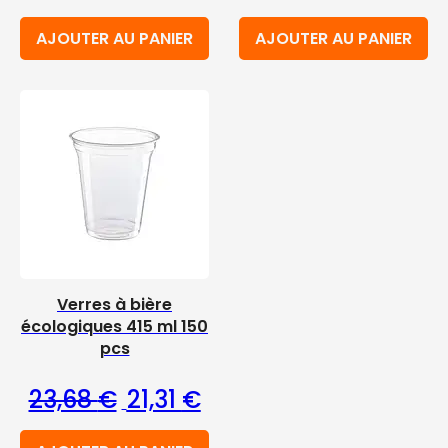
AJOUTER AU PANIER
AJOUTER AU PANIER
Verres à bière
écologiques 415 ml 150
pcs
Le prix initial était : 23,68 €.
Le prix actuel est : 21,31 €.
23,68
€
21,31
€