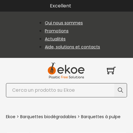
Passer au contenu principal
Passer au pied de page
Excellent
Qui nous sommes
Promotions
Actualités
Aide, solutions et contacts
Rechercher
Ekoe
>
Barquettes biodégradables
>
Barquettes à pulpe