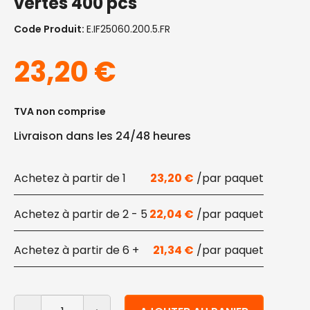
vertes 400 pcs
Code Produit:
E.IF25060.200.5.FR
23,20
€
TVA non comprise
Livraison dans les 24/48 heures
1
23,20
€
2 - 5
22,04
€
6 +
21,34
€
quantité de Pailles pliantes compostables emballées i
Alternative: