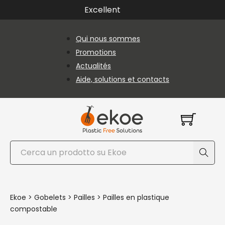
Passer au contenu principal
Passer au pied de page
Excellent
Qui nous sommes
Promotions
Actualités
Aide, solutions et contacts
Rechercher
Ekoe
>
Gobelets
>
Pailles
>
Pailles en plastique
compostable