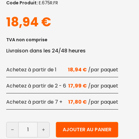
Code Produit:
E.675R.FR
18,94
€
TVA non comprise
Livraison dans les 24/48 heures
1
18,94
€
2 - 6
17,99
€
7 +
17,80
€
quantité de Mop écologique en coton 34 cm 2 pc
Alternative:
AJOUTER AU PANIER