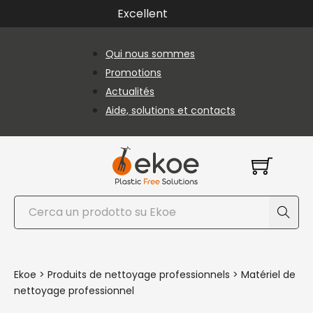
Passer au contenu principal
Passer au pied de page
Excellent
Qui nous sommes
Promotions
Actualités
Aide, solutions et contacts
Rechercher
Ekoe
>
Produits de nettoyage professionnels
>
Matériel de
nettoyage professionnel