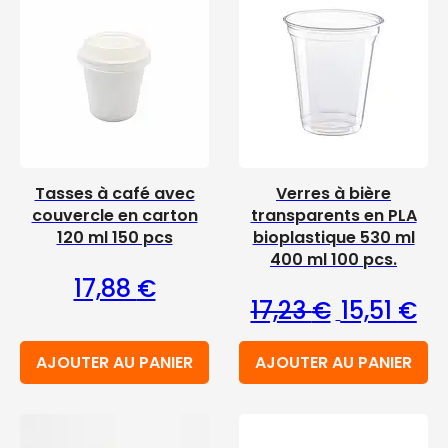
Tasses à café avec
Verres à bière
couvercle en carton
transparents en PLA
120 ml 150 pcs
bioplastique 530 ml
400 ml 100 pcs.
17,88
€
Le prix initia
Le 
17,23
€
15,51
€
AJOUTER AU PANIER
AJOUTER AU PANIER