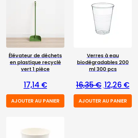
Élévateur de déchets
Verres à eau
en plastique recyclé
biodégradables 200
vert 1 pièce
ml 300 pcs
Le prix initia
Le 
17,14
€
16,35
€
12,26
€
AJOUTER AU PANIER
AJOUTER AU PANIER