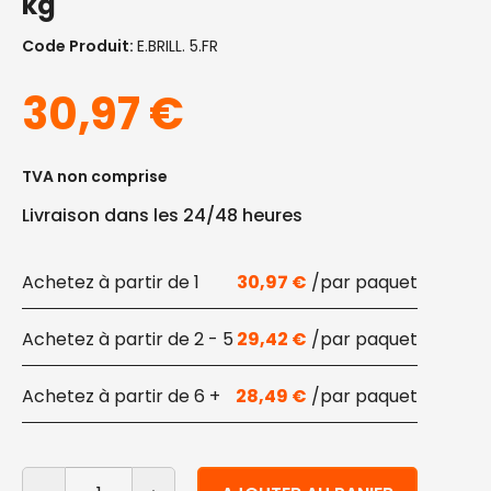
kg
Code Produit:
E.BRILL. 5.FR
30,97
€
TVA non comprise
Livraison dans les 24/48 heures
1
30,97
€
2 - 5
29,42
€
6 +
28,49
€
quantité de Produit de rinçage pour lave-vaisselle Eco
Alternative: