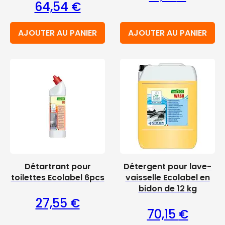
64,54
€
AJOUTER AU PANIER
AJOUTER AU PANIER
Détartrant pour
Détergent pour lave-
toilettes Ecolabel 6pcs
vaisselle Ecolabel en
bidon de 12 kg
27,55
€
70,15
€