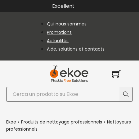
Passer au contenu principal
Passer au pied de page
Excellent
Qui nous sommes
Promotions
Actualités
Aide, solutions et contacts
Rechercher
Ekoe
>
Produits de nettoyage professionnels
>
Nettoyeurs
professionnels