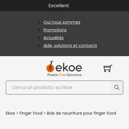
Passer au contenu principal
Passer au pied de page
Excellent
Qui nous sommes
Promotions
Actualités
Aide, solutions et contacts
Rechercher
Ekoe
>
Finger food
>
Bols de nourriture pour finger food