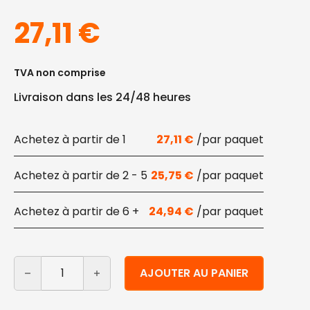
27,11
€
TVA non comprise
Livraison dans les 24/48 heures
1
27,11
€
2 - 5
25,75
€
6 +
24,94
€
quantité de Gobelets Pulp and Pla Finger Food 100pcs
Alternative:
AJOUTER AU PANIER