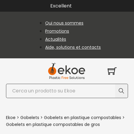
Passer au contenu principal
Passer au pied de page
Excellent
Qui nous sommes
Promotions
Actualités
Aide, solutions et contacts
Rechercher
Ekoe
>
Gobelets
>
Gobelets en plastique compostables
>
Gobelets en plastique compostables de gros