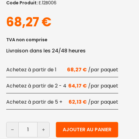
Code Produit:
E.12B006
68,27
€
TVA non comprise
Livraison dans les 24/48 heures
1
68,27
€
2 - 4
64,17
€
5 +
62,13
€
quantité de Gobelets en plastique jetables compostab
Alternative:
AJOUTER AU PANIER