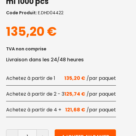
ml 1000 pcs
Code Produit:
E.DHD04422
135,20
€
TVA non comprise
Livraison dans les 24/48 heures
1
135,20
€
2 - 3
125,74
€
4 +
121,68
€
quantité de Gobelets en papier pour distributeurs aut
Alternative: