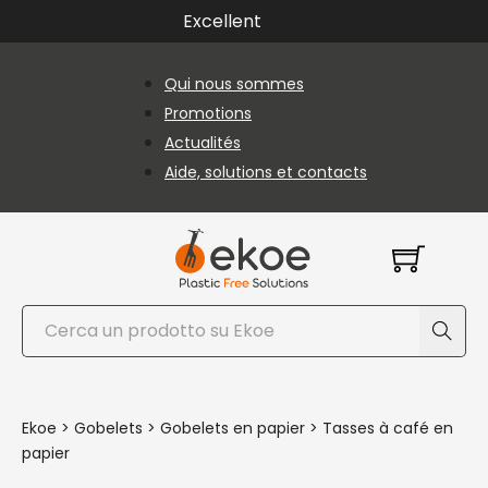
Passer au contenu principal
Passer au pied de page
Excellent
Qui nous sommes
Promotions
Actualités
Aide, solutions et contacts
Rechercher
Ekoe
>
Gobelets
>
Gobelets en papier
>
Tasses à café en
papier