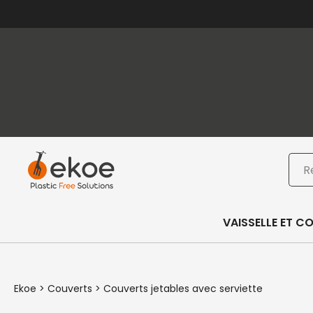
Passer au contenu principal
Passer au pied de page
Rec
VAISSELLE ET C
Ekoe
>
Couverts
>
Couverts jetables avec serviette