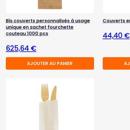
Bis couverts personnalisés à usage
Couverts en
unique en sachet fourchette
couteau 1000 pcs
44,40
€
625,64
€
AJOUTER AU PANIER
AJ