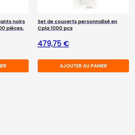
gants noirs
Set de couverts personnalisé en
00 pièces.
Cpla 1000 pcs
479,75
€
IER
AJOUTER AU PANIER