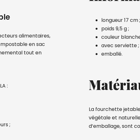
ble
longueur 17 cm 
poids 9,5 g ;
ecteurs alimentaires,
couleur blanche
compostable en sac
avec serviette ;
nnemental tout en
emballé.
Matéria
LA :
La fourchette jetable
végétale et naturell
urs ;
d’emballage, sont c