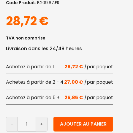
Code Produit:
E.209.67.FR
28,72
€
TVA non comprise
Livraison dans les 24/48 heures
1
28,72
€
2 - 4
27,00
€
5 +
25,85
€
quantité de Etiquettes rectangulaires en papier kraft 
Alternative:
AJOUTER AU PANIER