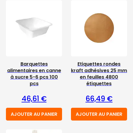
Barquettes
Etiquettes rondes
alimentaires en canne
kraft adhésives 25 mm
à sucre 5-6 pcs 100
en feuilles 4800
pcs
étiquettes
46,61
€
66,49
€
AJOUTER AU PANIER
AJOUTER AU PANIER