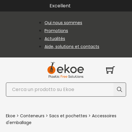
Passer au contenu principal
Passer au pied de page
Excellent
Qui nous sommes
Promotions
Actualités
Aide, solutions et contacts
Rechercher
Ekoe
>
Conteneurs
>
Sacs et pochettes
>
Accessoires
d'emballage