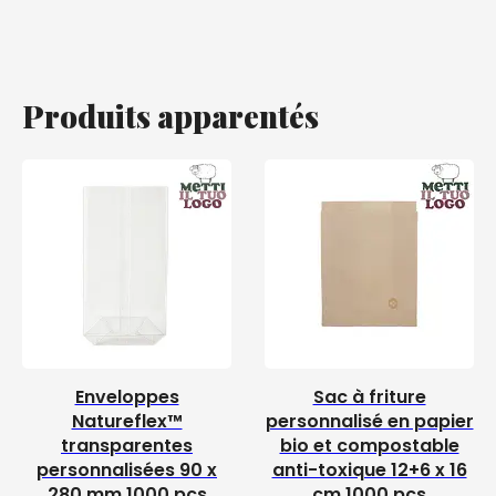
Produits apparentés
Enveloppes
Sac à friture
Natureflex™
personnalisé en papier
transparentes
bio et compostable
personnalisées 90 x
anti-toxique 12+6 x 16
280 mm 1000 pcs
cm 1000 pcs