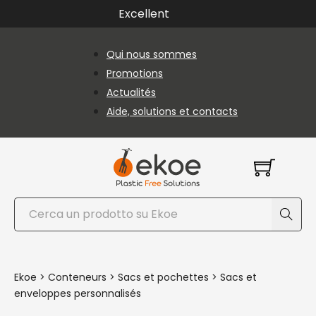
Passer au contenu principal
Passer au pied de page
Excellent
Qui nous sommes
Promotions
Actualités
Aide, solutions et contacts
Rechercher
Ekoe
>
Conteneurs
>
Sacs et pochettes
>
Sacs et
enveloppes personnalisés