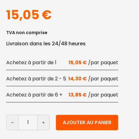
15,05
€
TVA non comprise
Livraison dans les 24/48 heures
1
15,05
€
2 - 5
14,30
€
6 +
13,85
€
quantité de Cuillères en Materbi 16,6 cm 100 pcs
Alternative:
AJOUTER AU PANIER