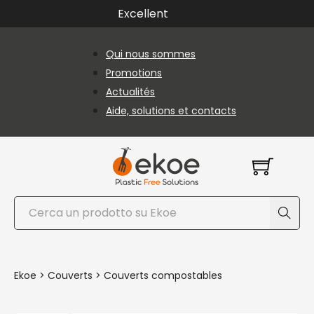
Passer au contenu principal
Passer au pied de page
Excellent
Qui nous sommes
Promotions
Actualités
Aide, solutions et contacts
Rechercher
Ekoe
>
Couverts
>
Couverts compostables