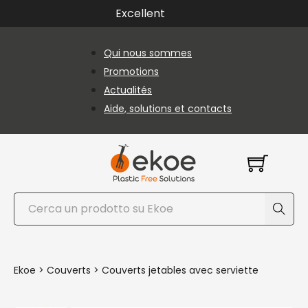
Passer au contenu principal
Passer au pied de page
Excellent
Qui nous sommes
Promotions
Actualités
Aide, solutions et contacts
Rechercher
Ekoe
>
Couverts
>
Couverts jetables avec serviette