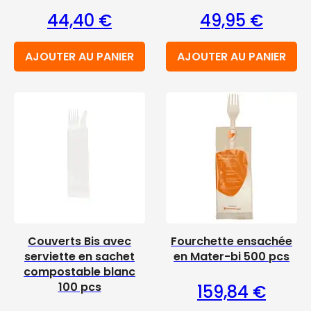
44,40
€
49,95
€
AJOUTER AU PANIER
AJOUTER AU PANIER
Couverts Bis avec
Fourchette ensachée
serviette en sachet
en Mater-bi 500 pcs
compostable blanc
100 pcs
159,84
€