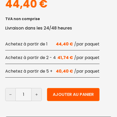
44,40
€
TVA non comprise
Livraison dans les 24/48 heures
1
44,40
€
2 - 4
41,74
€
5 +
40,40
€
quantité de Couverts en sachet BIS 250 pcs.
Alternative:
AJOUTER AU PANIER