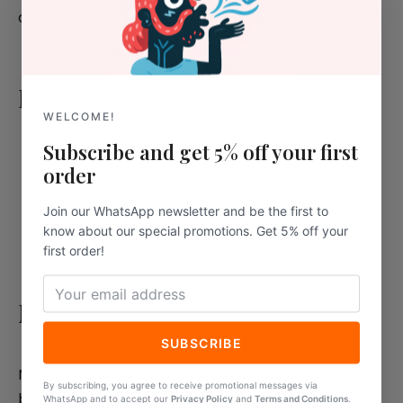
déchets.
Informations techniques
WELCOME!
Subscribe and get 5% off your first
longueur 25,3 cm
order
largeur 19,5 cm ;
hauteur 2,5 cm ;
Join our WhatsApp newsletter and be the first to
know about our special promotions. Get 5% off your
couleur transparente.
first order!
Matériaux
SUBSCRIBE
Ne vous laissez pas tromper par son apparence :
By subscribing, you agree to receive promotional messages via
bien qu’il ressemble à du plastique, le PLA est un
WhatsApp and to accept our
Privacy Policy
and
Terms and Conditions
.