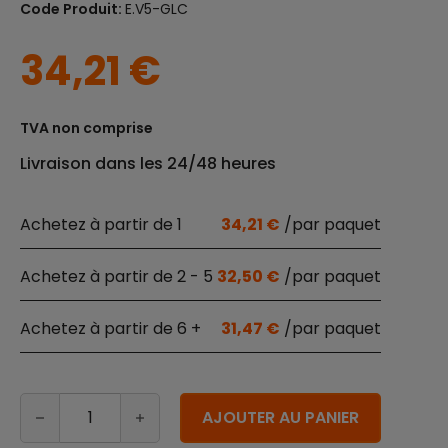
Code Produit:
E.V5-GLC
34,21
€
TVA non comprise
Livraison dans les 24/48 heures
1
34,21
€
2 - 5
32,50
€
6 +
31,47
€
quantité de Couvercles transparents pour barquettes 
Alternative:
AJOUTER AU PANIER