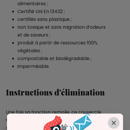
alimentaires ;
Certifié Uni En 13432 ;
certifiés sans plastique ;
non toxique et sans migration d’odeurs
et de saveurs ;
produit à partir de ressources 100%
végétales ;
compostable et biodégradable ;
imperméable.
Instructions d'élimination
Une fois sa fonction remplie, ce couvercle
transparent peut être jeté dans la fraction
organique de la collecte sélective des