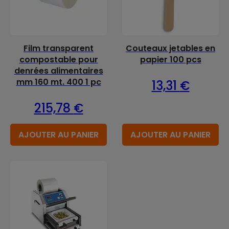
Film transparent
Couteaux jetables en
compostable pour
papier 100 pcs
denrées alimentaires
mm 160 mt. 400 1 pc
13,31
€
215,78
€
AJOUTER AU PANIER
AJOUTER AU PANIER