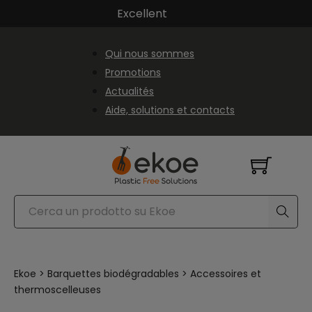
Passer au contenu principal
Passer au pied de page
Excellent
Qui nous sommes
Promotions
Actualités
Aide, solutions et contacts
Rechercher
Ekoe
>
Barquettes biodégradables
>
Accessoires et
thermoscelleuses