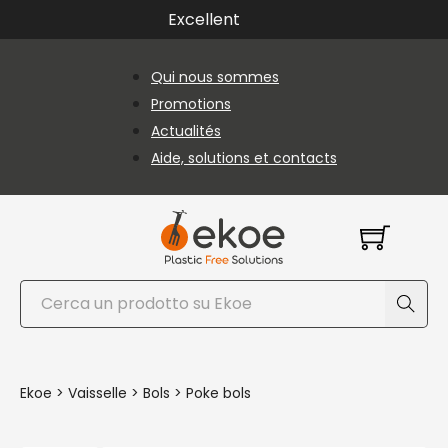
Passer au contenu principal
Passer au pied de page
Excellent
Qui nous sommes
Promotions
Actualités
Aide, solutions et contacts
Rechercher
Ekoe
>
Vaisselle
>
Bols
>
Poke bols