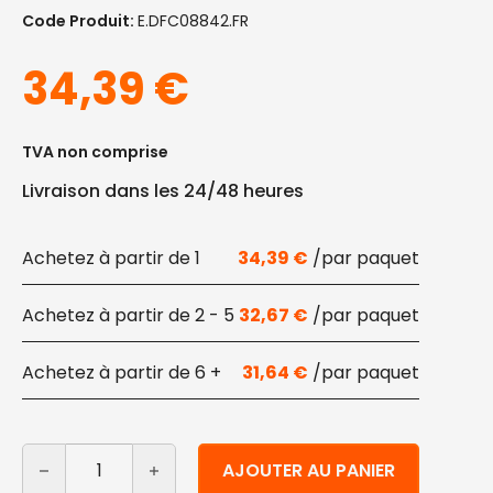
Code Produit:
E.DFC08842.FR
34,39
€
TVA non comprise
Livraison dans les 24/48 heures
1
34,39
€
2 - 5
32,67
€
6 +
31,64
€
quantité de Couvercle de saladier compostable 400 à
Alternative:
AJOUTER AU PANIER