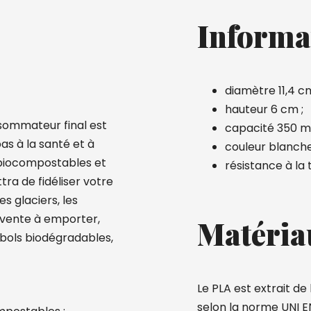
Informa
diamètre 11,4 cm
hauteur 6 cm ;
nsommateur final est
capacité 350 ml
as à la santé et à
couleur blanche
 biocompostables et
résistance à la
tra de fidéliser votre
s glaciers, les
a vente à emporter,
Matéria
bols biodégradables,
Le PLA est extrait d
selon la norme UNI EN