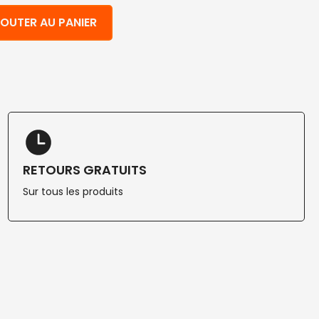
e PLA 350 cc 100 pcs
OUTER AU PANIER
RETOURS GRATUITS
Sur tous les produits