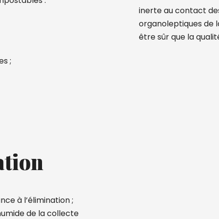
mpostables :
inerte au contact des
organoleptiques de l
être sûr que la quali
s ;
ation
ce à l’élimination ;
 humide de la collecte