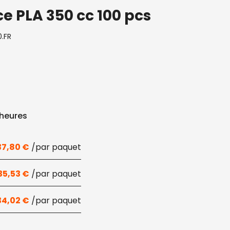
e PLA 350 cc 100 pcs
0.FR
 heures
37,80
€
35,53
€
34,02
€