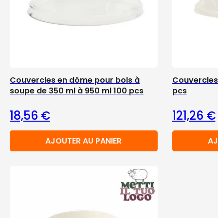
Couvercles en dôme pour bols à
Couvercles
soupe de 350 ml à 950 ml 100 pcs
pcs
18,56
€
121,26
€
AJOUTER AU PANIER
AJ