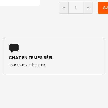
quantité de Coupes à glac
Alternative:
AJ
CHAT EN TEMPS RÉEL
Pour tous vos besoins