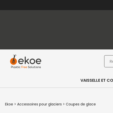
Passer au contenu principal
Passer au pied de page
Rec
VAISSELLE ET C
Ekoe
>
Accessoires pour glaciers
>
Coupes de glace