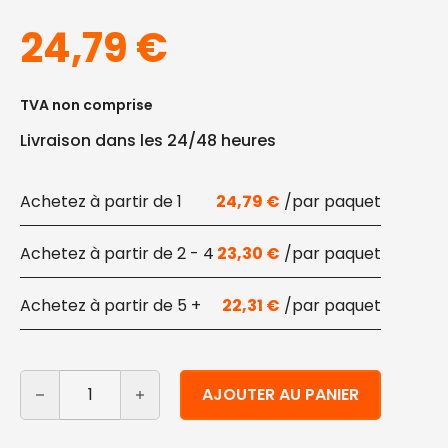
24,79
€
TVA non comprise
Livraison dans les 24/48 heures
1
24,79
€
2 - 4
23,30
€
5 +
22,31
€
quantité de Bol de dégustation ovale en cellulose et P
Alternative:
AJOUTER AU PANIER