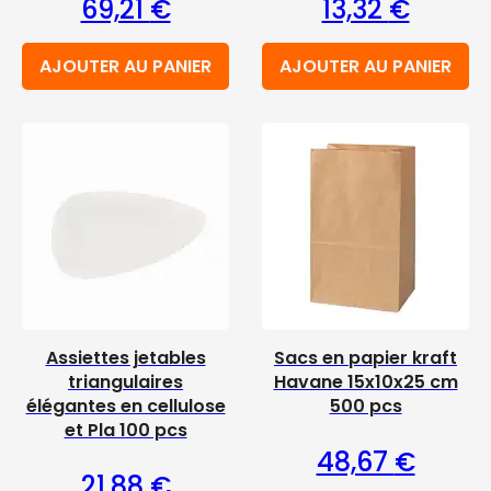
69,21
€
13,32
€
AJOUTER AU PANIER
AJOUTER AU PANIER
Assiettes jetables
Sacs en papier kraft
triangulaires
Havane 15x10x25 cm
élégantes en cellulose
500 pcs
et Pla 100 pcs
48,67
€
21,88
€