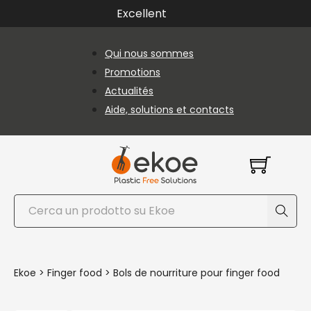
Passer au contenu principal
Passer au pied de page
Excellent
Qui nous sommes
Promotions
Actualités
Aide, solutions et contacts
Rechercher
Ekoe
>
Finger food
>
Bols de nourriture pour finger food