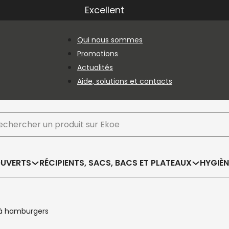
Excellent
Qui nous sommes
Promotions
Actualités
Aide, solutions et contacts
hercher
OUVERTS
RÉCIPIENTS, SACS, BACS ET PLATEAUX
HYGIÈN
à hamburgers