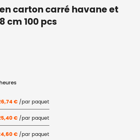
en carton carré havane et
×8 cm 100 pcs
 heures
26,74
€
25,40
€
24,60
€