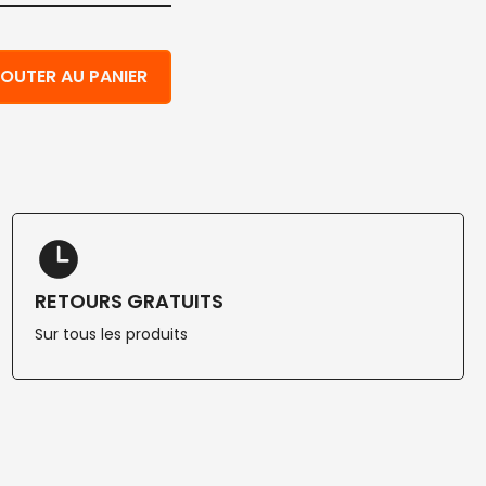
en carton carré havane et PLA 17,5x17,5x8 cm 100 pcs
OUTER AU PANIER
RETOURS GRATUITS
Sur tous les produits