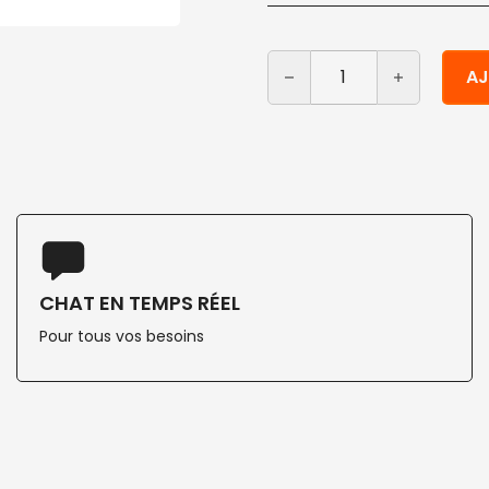
quantité de Porte-burger 
Alternative:
AJ
CHAT EN TEMPS RÉEL
Pour tous vos besoins