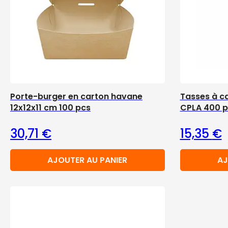
Porte-burger en carton havane
Tasses à c
12x12x11 cm 100 pcs
CPLA 400 p
30,71
€
15,35
€
AJOUTER AU PANIER
AJ