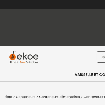
Passer au contenu principal
Passer au pied de page
Rec
VAISSELLE ET C
Ekoe
>
Conteneurs
>
Conteneurs alimentaires
>
Conteneurs 