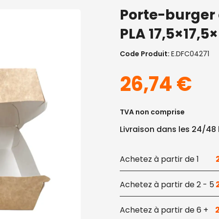
Porte-burger 
PLA 17,5×17,5
Code Produit:
E.DFC04271
26,74
€
TVA non comprise
Livraison dans les 24/48
1
2 - 5
6 +