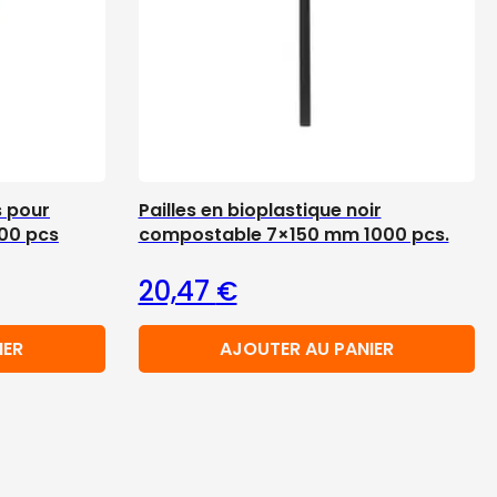
 pour
Pailles en bioplastique noir
100 pcs
compostable 7×150 mm 1000 pcs.
20,47
€
IER
AJOUTER AU PANIER