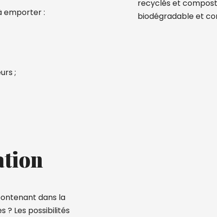
recyclés et composta
à emporter :
biodégradable et c
urs ;
ation
contenant dans la
 ? Les possibilités