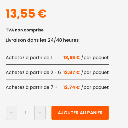
13,55
€
TVA non comprise
Livraison dans les 24/48 heures
1
13,55
€
2 - 6
12,87
€
7 +
12,74
€
quantité de Bobines d'essuie-mains en papier recyclé 
Alternative:
AJOUTER AU PANIER