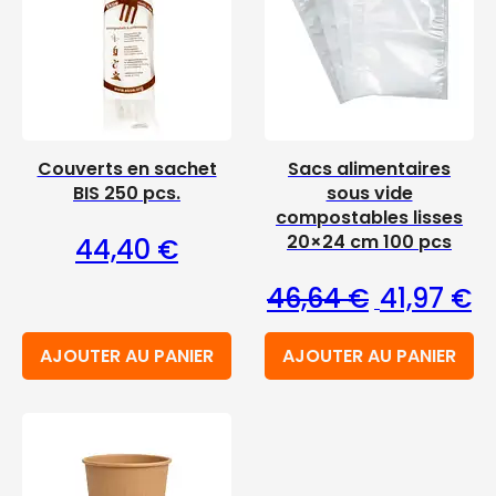
Couverts en sachet
Sacs alimentaires
BIS 250 pcs.
sous vide
compostables lisses
20×24 cm 100 pcs
44,40
€
Le prix initi
Le
46,64
€
41,97
€
AJOUTER AU PANIER
AJOUTER AU PANIER