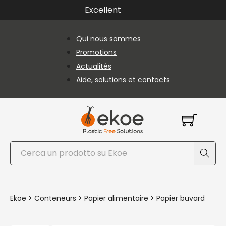
Passer au contenu principal
Passer au pied de page
Excellent
Qui nous sommes
Promotions
Actualités
Aide, solutions et contacts
Rechercher
Ekoe
>
Conteneurs
>
Papier alimentaire
>
Papier buvard