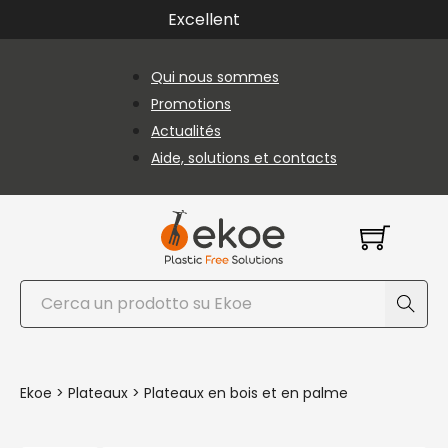
Passer au contenu principal
Passer au pied de page
Excellent
Qui nous sommes
Promotions
Actualités
Aide, solutions et contacts
Rechercher
Ekoe
>
Plateaux
>
Plateaux en bois et en palme