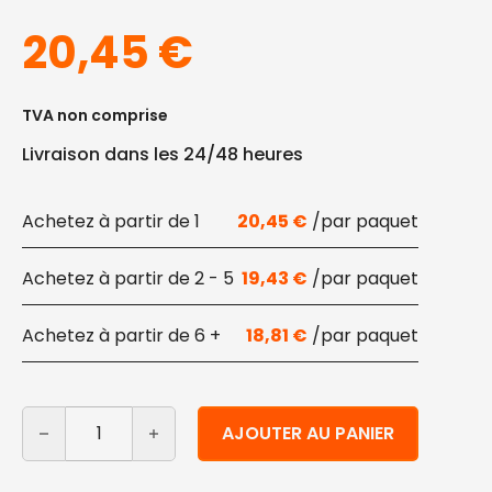
20,45
€
TVA non comprise
Livraison dans les 24/48 heures
1
20,45
€
2 - 5
19,43
€
6 +
18,81
€
quantité de Plateaux en feuilles de palmier 30x20 cm 
Alternative:
AJOUTER AU PANIER