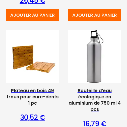
26,45
€
AJOUTER AU PANIER
AJOUTER AU PANIER
Plateau en bois 49
Bouteille d’eau
trous pour cure-dents
écologique en
1 pc
aluminium de 750 ml 4
pcs
30,52
€
16,79
€