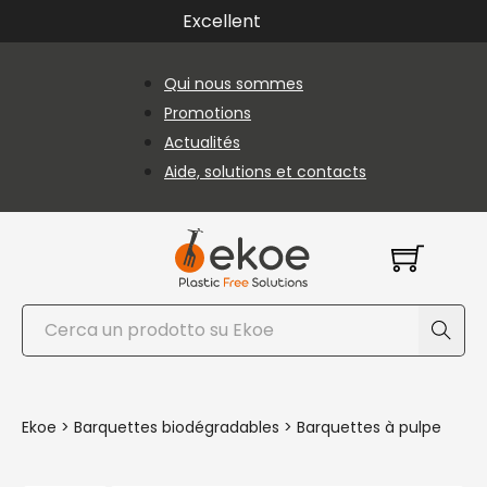
Passer au contenu principal
Passer au pied de page
Excellent
Qui nous sommes
Promotions
Actualités
Aide, solutions et contacts
Rechercher
Ekoe
>
Barquettes biodégradables
>
Barquettes à pulpe