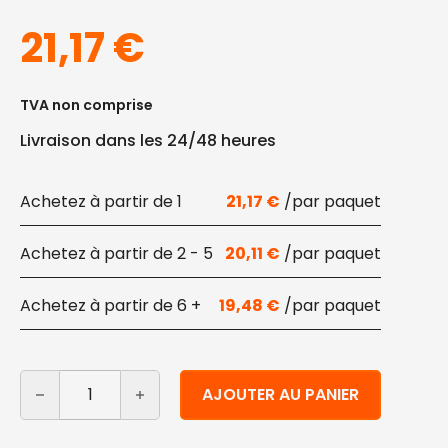
21,17
€
TVA non comprise
Livraison dans les 24/48 heures
1
21,17
€
2 - 5
20,11
€
6 +
19,48
€
quantité de Barquettes alimentaires à deux compartim
Alternative:
AJOUTER AU PANIER