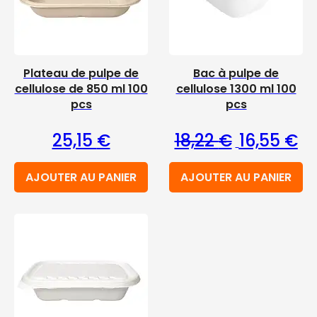
Plateau de pulpe de
Bac à pulpe de
cellulose de 850 ml 100
cellulose 1300 ml 100
pcs
pcs
Le prix initia
Le 
25,15
€
18,22
€
16,55
€
AJOUTER AU PANIER
AJOUTER AU PANIER