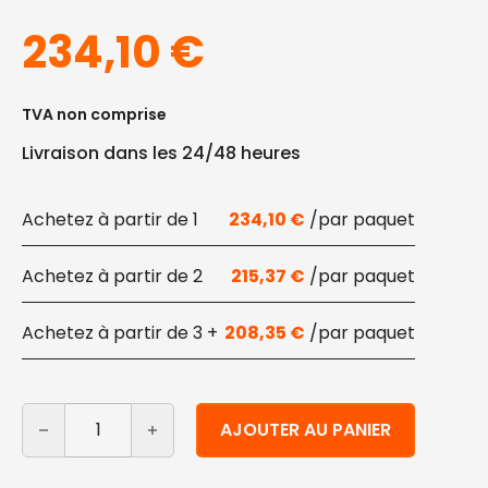
234,10
€
TVA non comprise
Livraison dans les 24/48 heures
1
234,10
€
2
215,37
€
3 +
208,35
€
quantité de Assiettes creuses carrées en bioplastique
Alternative:
AJOUTER AU PANIER