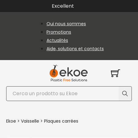
Passer au contenu principal
Passer au pied de page
Excellent
Qui nous sommes
Promotions
Actualités
Aide, solutions et contacts
Rechercher
Ekoe
>
Vaisselle
>
Plaques carrées