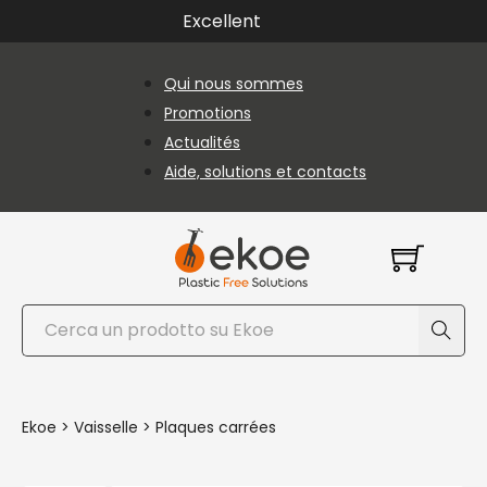
Passer au contenu principal
Passer au pied de page
Excellent
Qui nous sommes
Promotions
Actualités
Aide, solutions et contacts
Rechercher
Ekoe
>
Vaisselle
>
Plaques carrées