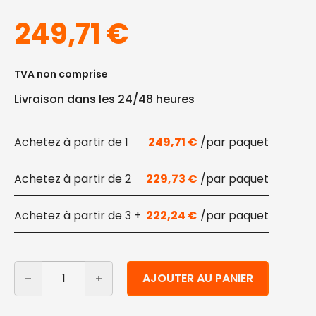
249,71
€
TVA non comprise
Livraison dans les 24/48 heures
1
249,71
€
2
229,73
€
3 +
222,24
€
quantité de Assiette carrée compostable en bioplasti
Alternative:
AJOUTER AU PANIER